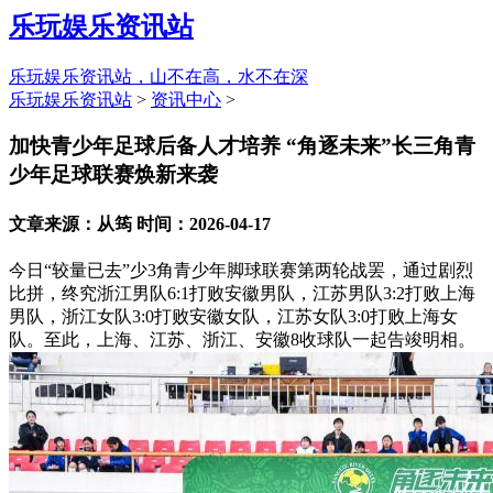
乐玩娱乐资讯站
乐玩娱乐资讯站，山不在高，水不在深
乐玩娱乐资讯站
>
资讯中心
>
加快青少年足球后备人才培养 “角逐未来”长三角青
少年足球联赛焕新来袭
文章来源：从筠 时间：2026-04-17
今日“较量已去”少3角青少年脚球联赛第两轮战罢，通过剧烈
比拼，终究浙江男队6:1打败安徽男队，江苏男队3:2打败上海
男队，浙江女队3:0打败安徽女队，江苏女队3:0打败上海女
队。至此，上海、江苏、浙江、安徽8收球队一起告竣明相。