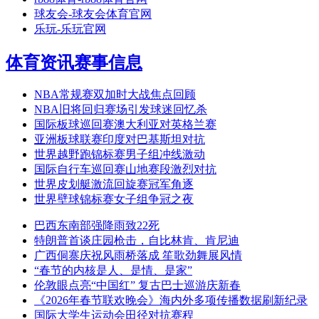
球友会-球友会体育官网
乐玩-乐玩官网
体育资讯
赛事信息
NBA常规赛双加时大战焦点回顾
NBA旧将回归赛场引发球迷回忆杀
国际板球巡回赛澳大利亚对英格兰赛
亚洲板球联赛印度对巴基斯坦对抗
世界越野跑锦标赛男子组冲线激动
国际自行车巡回赛山地赛段激烈对抗
世界皮划艇激流回旋赛冠军角逐
世界壁球锦标赛女子组争冠之夜
巴西东南部强降雨致22死
特朗普首谈庄园枪击，自比林肯、肯尼迪
广西侗寨庆祝风雨桥落成 笙歌劲舞展风情
“春节的内核是人、是情、是家”
伦敦眼点亮“中国红” 复古巴士巡游庆新春
《2026年春节联欢晚会》海内外多项传播数据刷新纪录
国际大学生运动会田径对抗赛程