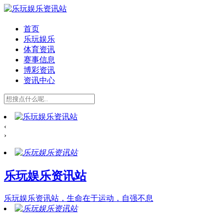
首页
乐玩娱乐
体育资讯
赛事信息
博彩资讯
资讯中心
‹
›
乐玩娱乐资讯站
乐玩娱乐资讯站，生命在于运动，自强不息