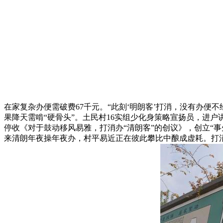
在家复杂办便需破费67千元。“此刻‘明朗客’打消，没有办便
果降天需啃“硬骨头”。土民村16实组少化身策略宣扬员，进
停收《对于鼓动移风易雅，打消办“清朗客”的创议》，创立“
来清朗年夜操年夜办，村平易近正在彼此攀比中酿成虚耗。打消