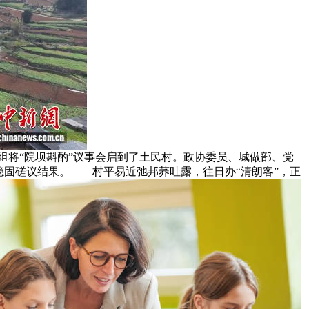
组将“院坝斟酌”议事会启到了土民村。政协委员、城做部、党
稳固磋议结果。 村平易近弛邦荞吐露，往日办“清朗客”，正