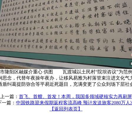
山市隆阳区融媒介重心 供图 瓦渡城以土民村“院坝咨议”为范
例思念，代替年夜操年夜办，让移风易雅为村落管束注进文化
盾纠葛提防弥合等平易近死题目，充满变更了公众到场下层社会料
上一篇：
首飞、首艘、首发！本周，我国多领域硬核实力再刷屏
下一篇：
中国铁路迎来假期返程客流高峰 预计发送旅客2080万人
【返回列表页】