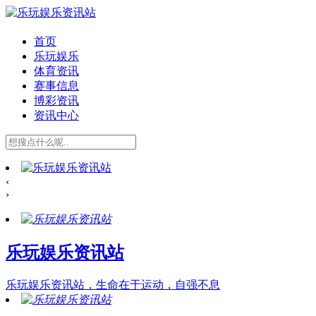
首页
乐玩娱乐
体育资讯
赛事信息
博彩资讯
资讯中心
‹
›
乐玩娱乐资讯站
乐玩娱乐资讯站，生命在于运动，自强不息