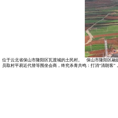
位于云北省保山市隆阳区瓦渡城的土民村。 保山市隆阳区融媒
员取村平易近代替等围坐会商，终究杀青共鸣：打消“清朗客