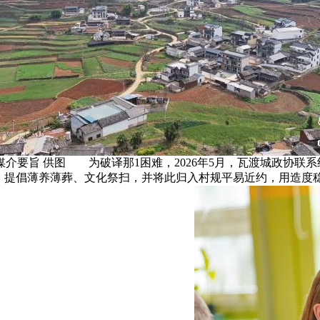
介要旨 供图 为破译那1困难，2026年5月，瓦渡城政协联系
”，提倡薄养薄葬、文化祭扫，并将此归入村规平易近约，用造度